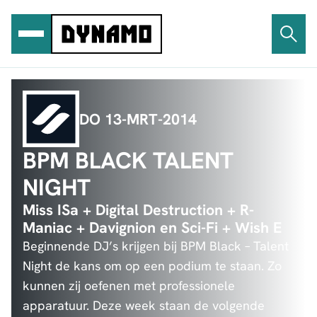
Ga
naar
de
inhoud
DO 13-MRT-2014
BPM BLACK TALENT
NIGHT
Miss ISa + Digital Destruction + R-
Maniac + Davignion en Sci-Fi + Wish E
Beginnende DJ’s krijgen bij BPM Black – Talent
Night de kans om op een podium te staan. Zo
kunnen zij oefenen met professionele
apparatuur. Deze week staan de volgende