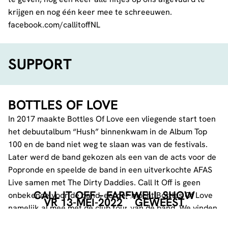
krijgen en nog één keer mee te schreeuwen.
facebook.com/callitoffNL
SUPPORT
BOTTLES OF LOVE
In 2017 maakte Bottles Of Love een vliegende start toen
het debuutalbum “Hush” binnenkwam in de Album Top
100 en de band niet weg te slaan was van de festivals.
Later werd de band gekozen als een van de acts voor de
Popronde en speelde de band in een uitverkochte AFAS
Live samen met The Dirty Daddies. Call It Off is geen
CALL IT OFF – FAREWELL SHOW
onbekende voor de band, eerder mocht Bottles Of Love
VR 13-MEI-2022
GEWEEST
namelijk al mee met de club tour van de band. We vinden
het dan ook geweldig om beide bands op het podium te