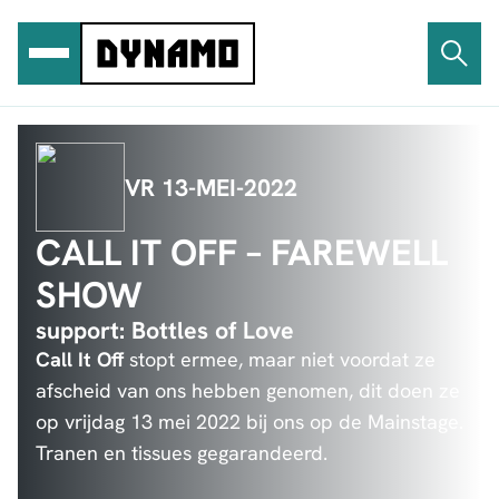
Ga
naar
de
inhoud
VR 13-MEI-2022
CALL IT OFF – FAREWELL
SHOW
support: Bottles of Love
Call It Off
stopt ermee, maar niet voordat ze
afscheid van ons hebben genomen, dit doen ze
op vrijdag 13 mei 2022 bij ons op de Mainstage.
Tranen en tissues gegarandeerd.