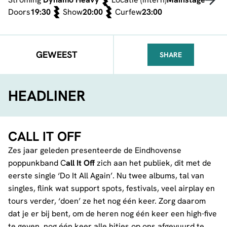
Doors
19:30
Show
20:00
Curfew
23:00
GEWEEST
SHARE
FACEBOOK
TELEGRAM
WHATSA
HEADLINER
CALL IT OFF
Zes jaar geleden presenteerde de Eindhovense
poppunkband C
all It Off
zich aan het publiek, dit met de
eerste single ‘Do It All Again’. Nu twee albums, tal van
singles, flink wat support spots, festivals, veel airplay en
tours verder, ‘doen’ ze het nog één keer. Zorg daarom
dat je er bij bent, om de heren nog één keer een high-five
te geven, nog één keer alle hitjes op ons afgevuurd te