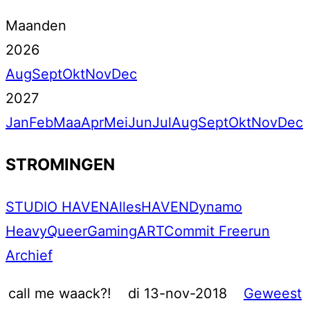
Maanden
2026
Aug
Sept
Okt
Nov
Dec
2027
Jan
Feb
Maa
Apr
Mei
Jun
Jul
Aug
Sept
Okt
Nov
Dec
STROMINGEN
STUDIO HAVEN
Alles
HAVEN
Dynamo
Heavy
Queer
Gaming
ART
Commit Freerun
Archief
call me waack?!
di 13-nov-2018
Geweest