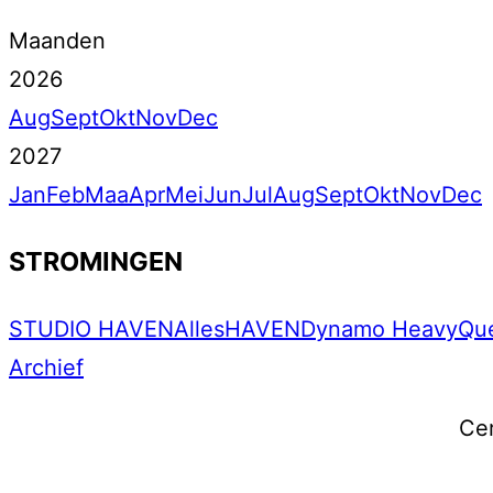
Maanden
2026
Aug
Sept
Okt
Nov
Dec
2027
Jan
Feb
Maa
Apr
Mei
Jun
Jul
Aug
Sept
Okt
Nov
Dec
STROMINGEN
STUDIO HAVEN
Alles
HAVEN
Dynamo Heavy
Qu
Archief
Ce