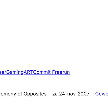
eer
Gaming
ART
Commit Freerun
remony of Opposites
za 24-nov-2007
Gewe