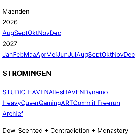
Maanden
2026
Aug
Sept
Okt
Nov
Dec
2027
Jan
Feb
Maa
Apr
Mei
Jun
Jul
Aug
Sept
Okt
Nov
Dec
STROMINGEN
STUDIO HAVEN
Alles
HAVEN
Dynamo
Heavy
Queer
Gaming
ART
Commit Freerun
Archief
Dew-Scented + Contradiction + Monastery