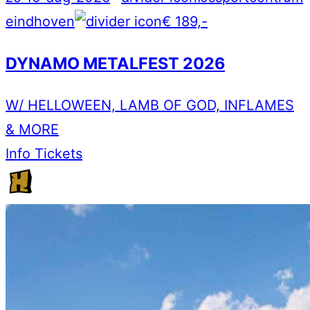
eindhoven
€ 189,-
DYNAMO METALFEST 2026
W/ HELLOWEEN, LAMB OF GOD, INFLAMES
& MORE
Info
Tickets