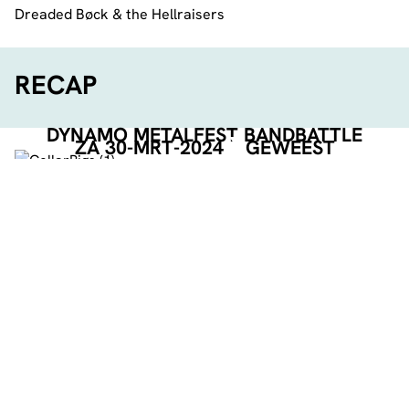
Dreaded Bøck & the Hellraisers
RECAP
DYNAMO METALFEST BANDBATTLE
ZA 30-MRT-2024
GEWEEST
GEORGANISEERD DOOR
DEEL DEZE PAGINA
Facebook
Telegram
Twitter
WhatsApp
E-mail
LinkedIn