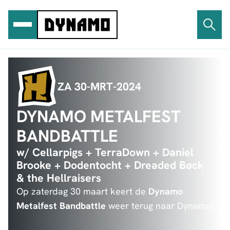
Ga
naar
de
inhoud
ZA 30-MRT-2024
DYNAMO METALFEST
BANDBATTLE
w/ Cellarpigs + TerraDown + Daniel
Brooke + Dodentocht + Dreaded Bøck
& the Hellraisers
Op zaterdag 30 maart keert de
Dynamo
Metalfest Bandbattle
weer terug naar Dynamo!