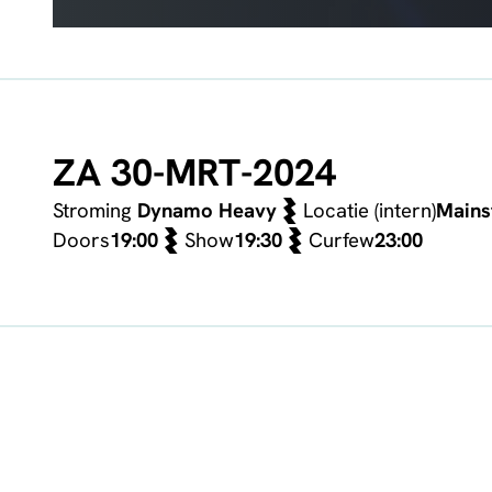
ZA 30-MRT-2024
Stroming
Dynamo Heavy
Locatie (intern)
Mains
Doors
19:00
Show
19:30
Curfew
23:00