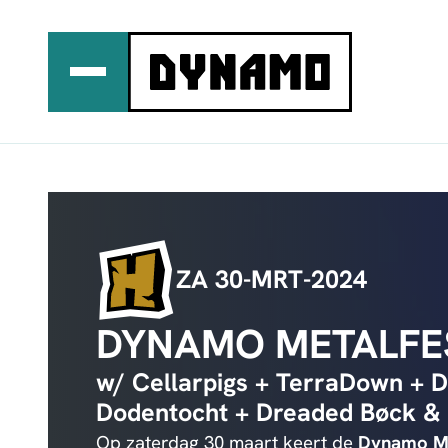
Ga
naar
de
inhoud
ZA 30-MRT-2024
DYNAMO METALFE
w/ Cellarpigs + TerraDown + D
Dodentocht + Dreaded Bøck & t
Op zaterdag 30 maart keert de
Dynamo Me