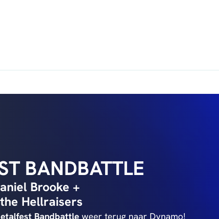
ST BANDBATTLE
aniel Brooke +
he Hellraisers
talfest Bandbattle
weer terug naar Dynamo!