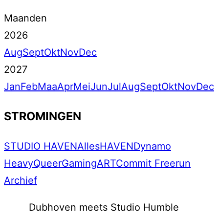
Maanden
2026
Aug
Sept
Okt
Nov
Dec
2027
Jan
Feb
Maa
Apr
Mei
Jun
Jul
Aug
Sept
Okt
Nov
Dec
STROMINGEN
STUDIO HAVEN
Alles
HAVEN
Dynamo
Heavy
Queer
Gaming
ART
Commit Freerun
Archief
Dubhoven meets Studio Humble