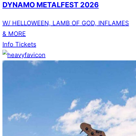
DYNAMO METALFEST 2026
W/ HELLOWEEN, LAMB OF GOD, INFLAMES
& MORE
Info
Tickets