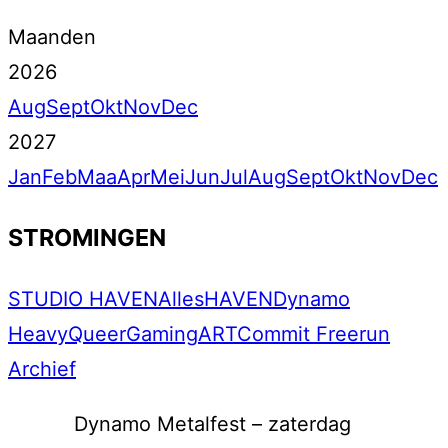
Maanden
2026
Aug
Sept
Okt
Nov
Dec
2027
Jan
Feb
Maa
Apr
Mei
Jun
Jul
Aug
Sept
Okt
Nov
Dec
STROMINGEN
STUDIO HAVEN
Alles
HAVEN
Dynamo
Heavy
Queer
Gaming
ART
Commit Freerun
Archief
Dynamo Metalfest – zaterdag