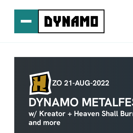
Ga
naar
de
inhoud
ZO 21-AUG-2022
DYNAMO METALFES
w/ Kreator + Heaven Shall Bu
and more