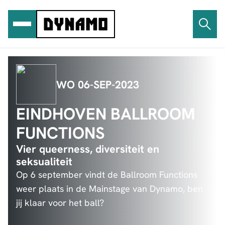
Ga
naar
de
inhoud
WO 06-SEP-2023
EINDHOVEN BALLROOM
FUNCTIONS
Vier queerness, diversiteit en
seksualiteit
Op 6 september vindt de Ballroom Functions
weer plaats in de Mainstage van Dynamo, ben
jij klaar voor het ball?