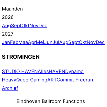
Maanden
2026
Aug
Sept
Okt
Nov
Dec
2027
Jan
Feb
Maa
Apr
Mei
Jun
Jul
Aug
Sept
Okt
Nov
Dec
STROMINGEN
STUDIO HAVEN
Alles
HAVEN
Dynamo
Heavy
Queer
Gaming
ART
Commit Freerun
Archief
Eindhoven Ballroom Functions