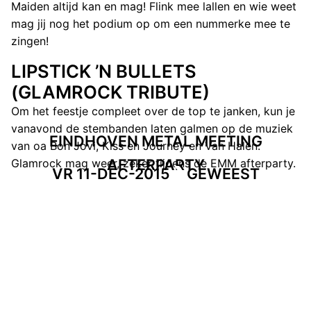
Maiden altijd kan en mag! Flink mee lallen en wie weet
mag jij nog het podium op om een nummerke mee te
zingen!
LIPSTICK ’N BULLETS
(GLAMROCK TRIBUTE)
Om het feestje compleet over de top te janken, kun je
vanavond de stembanden laten galmen op de muziek
EINDHOVEN METAL MEETING
van oa Bon Jovi, Kiss en Journey en Van Halen.
AFTERPARTY
Glamrock mag weer, zeker tijdens de EMM afterparty.
VR 11-DEC-2015
GEWEEST
EVENT POSTER
DOWNLOAD