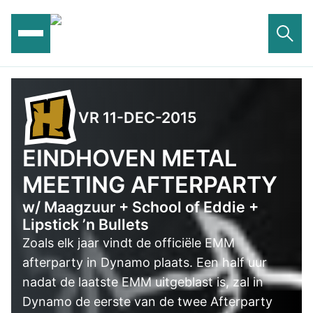
Ga
naar
de
inhoud
VR 11-DEC-2015
EINDHOVEN METAL
MEETING AFTERPARTY
w/ Maagzuur + School of Eddie +
Lipstick ’n Bullets
Zoals elk jaar vindt de officiële EMM
afterparty in Dynamo plaats. Een half uur
nadat de laatste EMM uitgeblast is, zal in
Dynamo de eerste van de twee Afterparty