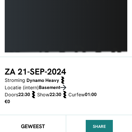
ZA 21-SEP-2024
Stroming
Dynamo Heavy
Basement
Locatie (intern)
22:30
22:30
01:00
Doors
Show
Curfew
€0
GEWEEST
SHARE