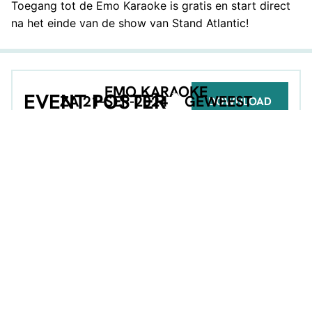
Toegang tot de Emo Karaoke is gratis en start direct
na het einde van de show van Stand Atlantic!
EMO KARAOKE
EVENT POSTER
ZA 21-SEP-2024
GEWEEST
DOWNLOAD
GEORGANISEERD DOOR
HEAVY
DEEL DEZE PAGINA
Facebook
Telegram
Twitter
WhatsApp
E-mail
LinkedIn