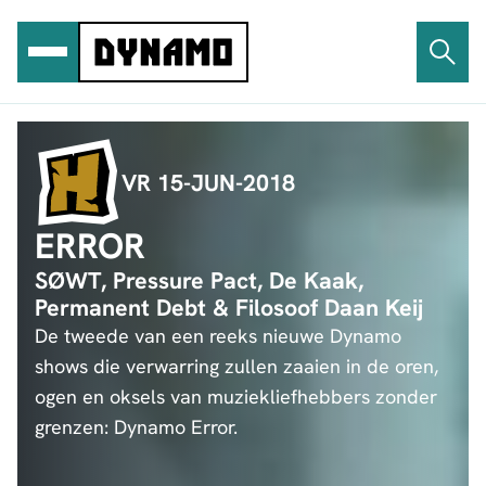
Ga
naar
de
inhoud
VR 15-JUN-2018
ERROR
SØWT, Pressure Pact, De Kaak,
Permanent Debt & Filosoof Daan Keij
De tweede van een reeks nieuwe Dynamo
shows die verwarring zullen zaaien in de oren,
ogen en oksels van muziekliefhebbers zonder
grenzen: Dynamo Error.