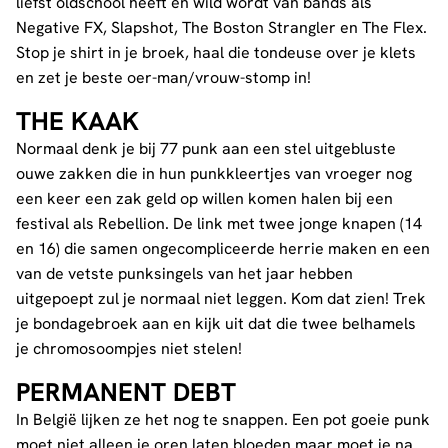
liefst oldschool heeft en wild wordt van bands als
Negative FX, Slapshot, The Boston Strangler en The Flex.
Stop je shirt in je broek, haal die tondeuse over je klets
en zet je beste oer-man/vrouw-stomp in!
THE KAAK
Normaal denk je bij 77 punk aan een stel uitgebluste
ouwe zakken die in hun punkkleertjes van vroeger nog
een keer een zak geld op willen komen halen bij een
festival als Rebellion. De link met twee jonge knapen (14
en 16) die samen ongecompliceerde herrie maken en een
van de vetste punksingels van het jaar hebben
uitgepoept zul je normaal niet leggen. Kom dat zien! Trek
je bondagebroek aan en kijk uit dat die twee belhamels
je chromosoompjes niet stelen!
PERMANENT DEBT
In België lijken ze het nog te snappen. Een pot goeie punk
moet niet alleen je oren laten bloeden maar moet je na