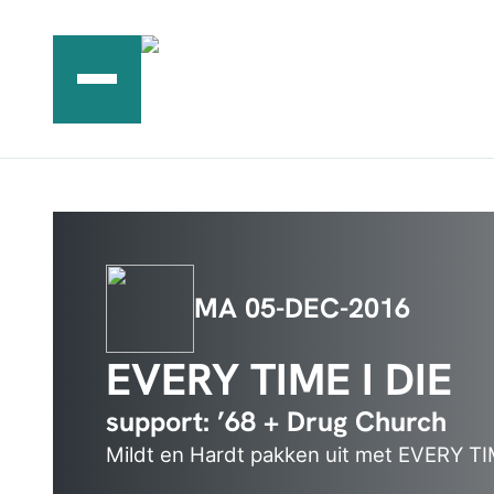
Ga
naar
de
inhoud
MA 05-DEC-2016
EVERY TIME I DIE
support: ’68 + Drug Church
Mildt en Hardt pakken uit met EVERY TI