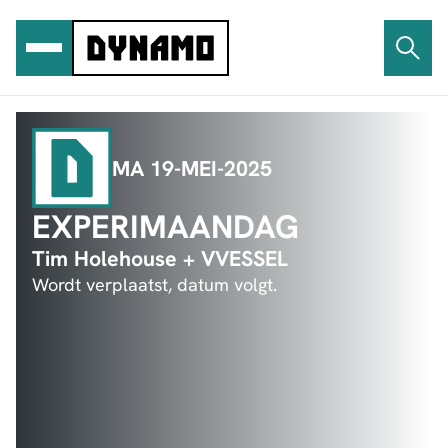
Ga
naar
de
inhoud
MA 19-MEI-2025
EXPERIMAANDAG
Tim Holehouse + VVESSEL
Wordt verplaatst, datum volgt.