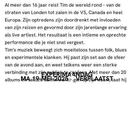
Al meer dan 16 jaar reist Tim de wereld rond – van de
straten van Londen tot zalen in de VS, Canada en heel
Europa. Zijn optredens zijn doordrenkt met invloeden
van zijn reizen en gevormd door zijn jarenlange ervaring
als live artiest. Het resultaat is een intieme en oprechte
performance die je niet snel vergeet.
Tim’s muziek beweegt zich moeiteloos tussen folk, blues
en experimentele klanken. Hij past zijn set aan de sfeer
van de avond aan, en weet telkens weer een sterke
verbinding met zijn publiek te creëren. Met meer dan 20
EXPERIMAANDAG
MA 19-MEI-2025
VERPLAATST
albums en talloze samenwerkingen op zijn naam, laat hij
zien dat muzikale grenzen er voor hem niet toe doen –
als het oprecht is, is het waardevol.
Beleef een avond waarin muziek echt binnenkomt.
Wees welkom – en laat je verrassen.