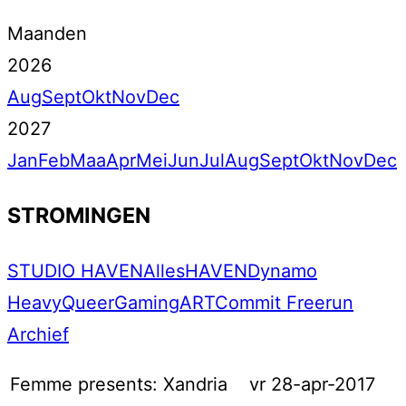
Maanden
2026
Aug
Sept
Okt
Nov
Dec
2027
Jan
Feb
Maa
Apr
Mei
Jun
Jul
Aug
Sept
Okt
Nov
Dec
STROMINGEN
STUDIO HAVEN
Alles
HAVEN
Dynamo
Heavy
Queer
Gaming
ART
Commit Freerun
Archief
Femme presents: Xandria
vr 28-apr-2017