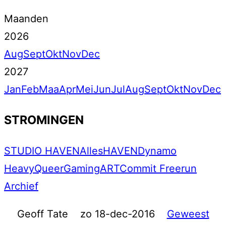
Maanden
2026
Aug
Sept
Okt
Nov
Dec
2027
Jan
Feb
Maa
Apr
Mei
Jun
Jul
Aug
Sept
Okt
Nov
Dec
STROMINGEN
STUDIO HAVEN
Alles
HAVEN
Dynamo
Heavy
Queer
Gaming
ART
Commit Freerun
Archief
Geoff Tate
zo 18-dec-2016
Geweest