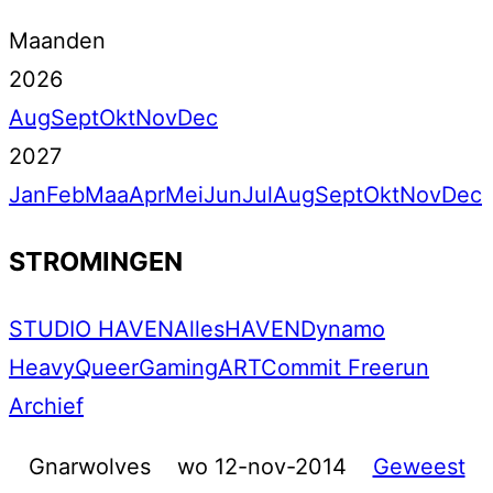
Maanden
2026
Aug
Sept
Okt
Nov
Dec
2027
Jan
Feb
Maa
Apr
Mei
Jun
Jul
Aug
Sept
Okt
Nov
Dec
STROMINGEN
STUDIO HAVEN
Alles
HAVEN
Dynamo
Heavy
Queer
Gaming
ART
Commit Freerun
Archief
Gnarwolves
wo 12-nov-2014
Geweest