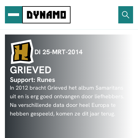
Ga
naar
de
inhoud
DI 25-MRT-2014
GRIEVED
Support: Runes
In 2012 bracht Grieved het album Samaritans
uit en is erg goed ontvangen door liefhebbers.
Na verschillende data door heel Europa te
hebben gespeeld, komen ze dit jaar terug.