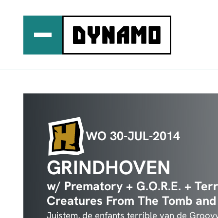
Ga
naar
de
inhoud
WO 30-JUL-2014
GRINDHOVEN
w/ Prematory + G.O.R.E. + Ter
Creatures From The Tomb and
Juistem, de enfants terrible van de Groo