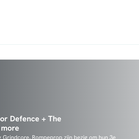
ror Defence + The
 more
vy Grindcore, Rompeprop zijn bezig om hun 3e