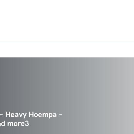
2
 – Heavy Hoempa –
and more3