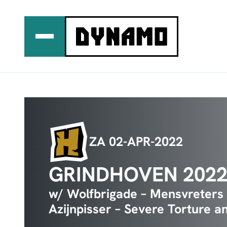
Ga
naar
de
inhoud
ZA 02-APR-2022
GRINDHOVEN 202
w/ Wolfbrigade – Mensvreters
Azijnpisser – Severe Torture 