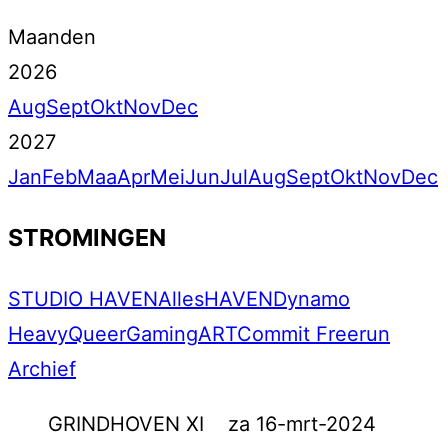
Maanden
2026
Aug
Sept
Okt
Nov
Dec
2027
Jan
Feb
Maa
Apr
Mei
Jun
Jul
Aug
Sept
Okt
Nov
Dec
STROMINGEN
STUDIO HAVEN
Alles
HAVEN
Dynamo
Heavy
Queer
Gaming
ART
Commit Freerun
Archief
GRINDHOVEN XI
za 16-mrt-2024