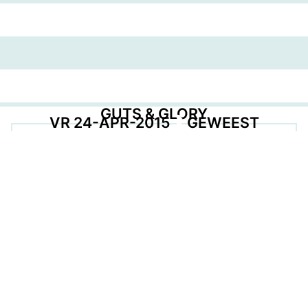
GUTS & GLORY
VR 24-APR-2015
GEWEEST
EVENT POSTER
DOWNLOAD
GEORGANISEERD DOOR
DEEL DEZE PAGINA