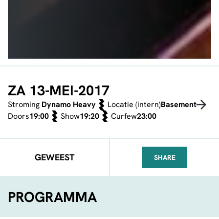
ZA 13-MEI-2017
Stroming
Dynamo Heavy
Locatie (intern)
Basement
Doors
19:00
Show
19:20
Curfew
23:00
GEWEEST
SHARE
FACEBOOK
TELEGRAM
WHATSA
PROGRAMMA