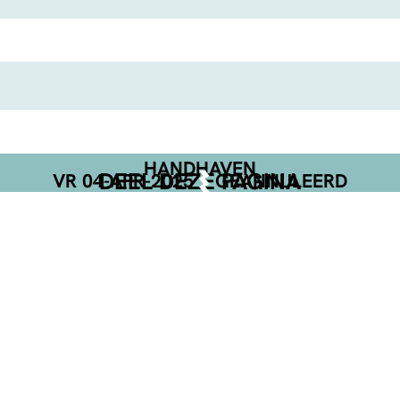
HANDHAVEN
DEEL DEZE PAGINA
VR 04-APR-2025
GEANNULEERD
Facebook
Telegram
Twitter
WhatsApp
E-mail
LinkedIn
NET BEVESTIGD
ZA 29-AUG-2026
ROOM 8
GRATIS
DE OPENING
W/ CLUB COMMIT