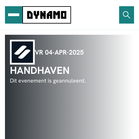
Ga
naar
de
inhoud
VR 04-APR-2025
HANDHAVEN
Dit evenement is geannuleerd.