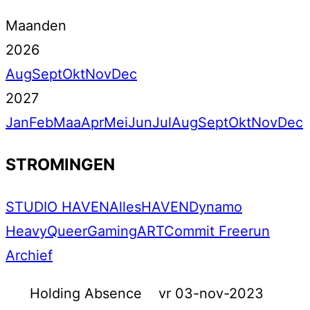
Maanden
2026
Aug
Sept
Okt
Nov
Dec
2027
Jan
Feb
Maa
Apr
Mei
Jun
Jul
Aug
Sept
Okt
Nov
Dec
STROMINGEN
STUDIO HAVEN
Alles
HAVEN
Dynamo
Heavy
Queer
Gaming
ART
Commit Freerun
Archief
Holding Absence
vr 03-nov-2023