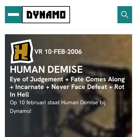
Ga
naar
de
inhoud
VR 10-FEB-2006
HUMAN DEMISE
Eye of Judgement + Fate Comes Along
+ Incarnate + Never Face Defeat + Rot
In Hell
Op 10 februari staat Human Demise bij
Dynamo!