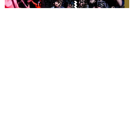
HUMAN DEMISE
VR 10-FEB-2006
GEWEEST
ZA 20-FEB-2027
MAINSTAGE
€ 18,-
DE HARDHEID
W/ HOBOJOBOS + ESKALATIE
INFO
TICKETS