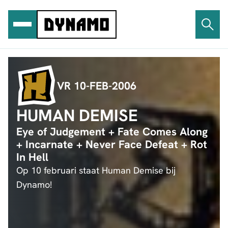
Ga
naar
de
inhoud
VR 10-FEB-2006
HUMAN DEMISE
Eye of Judgement + Fate Comes Along
+ Incarnate + Never Face Defeat + Rot
In Hell
Op 10 februari staat Human Demise bij
Dynamo!