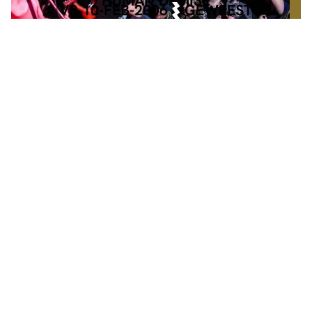
HUMAN DEMISE
VR 10-FEB-2006
GEWEEST
ZA 20-FEB-2027
MAINSTAGE
€ 18,-
DE HARDHEID
W/ HOBOJOBOS + ESKALATIE
INFO
TICKETS