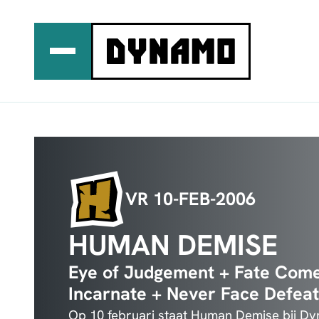
Ga
naar
de
inhoud
VR 10-FEB-2006
HUMAN DEMISE
Eye of Judgement + Fate Come
Incarnate + Never Face Defeat 
Op 10 februari staat Human Demise bij D