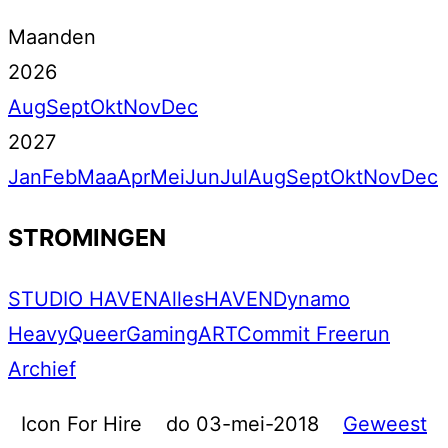
Maanden
2026
Aug
Sept
Okt
Nov
Dec
2027
Jan
Feb
Maa
Apr
Mei
Jun
Jul
Aug
Sept
Okt
Nov
Dec
STROMINGEN
STUDIO HAVEN
Alles
HAVEN
Dynamo
Heavy
Queer
Gaming
ART
Commit Freerun
Archief
Icon For Hire
do 03-mei-2018
Geweest