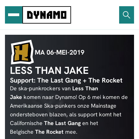
Ga
naar
de
inhoud
MA 06-MEI-2019
LESS THAN JAKE
Support: The Last Gang + The Rocket
De ska-punkrockers van
Less Than
Jake
komen naar Dynamo! Op 6 mei komen de
Amerikaanse Ska-punkers onze Mainstage
ondersteboven blazen, als support komt het
Californische
The Last Gang
en het
Belgische
The Rocket
mee.