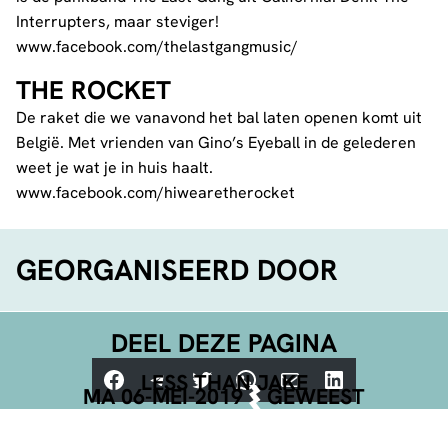
Interrupters, maar steviger!
www.facebook.com/thelastgangmusic/
THE ROCKET
De raket die we vanavond het bal laten openen komt uit
België. Met vrienden van Gino’s Eyeball in de gelederen
weet je wat je in huis haalt.
www.facebook.com/hiwearetherocket
GEORGANISEERD DOOR
DEEL DEZE PAGINA
Facebook
Telegram
Twitter
WhatsApp
E-mail
LinkedIn
LESS THAN JAKE
MA 06-MEI-2019
GEWEEST