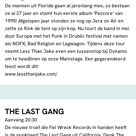
De mannen uit Florida gaan al jarenlang mee, zo bestaan
ze al 27 jaar en stamt hun eerste album ‘Pezcore’ van
1995! Afgelopen jaar stonden ze nog op Jera on Air en
zette ze flink de tent op zijn kop. Nu tourt de band in mei
door Europa met het Punk in Drublic festival met namen
als NOFX, Bad Religion en Lagwagon. Tijdens deze tour
neemt Less Than Jake even een tussenstop bij Dynamo
om te headlinen op onze Mainstage. Een gegarandeerd
feest wordt dit!
www.lessthanjake.com/
THE LAST GANG
Aanvang 20:30
De nieuwe troef die Fat Wreck Records in handen heeft
is de punkband The Last Gang uit California. Denk The