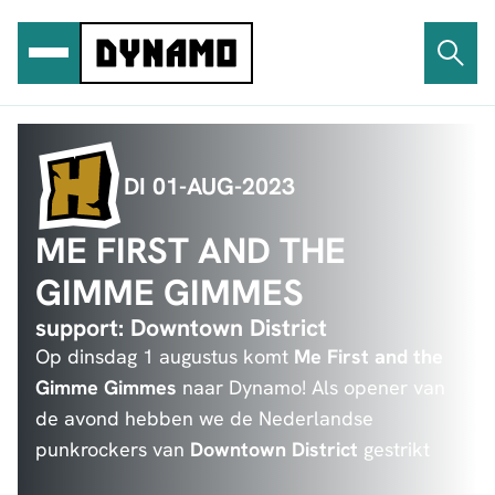
Ga
naar
de
inhoud
DI 01-AUG-2023
ME FIRST AND THE
GIMME GIMMES
support: Downtown District
Op dinsdag 1 augustus komt
Me First and the
Gimme Gimmes
naar Dynamo! Als opener van
de avond hebben we de Nederlandse
punkrockers van
Downtown District
gestrikt