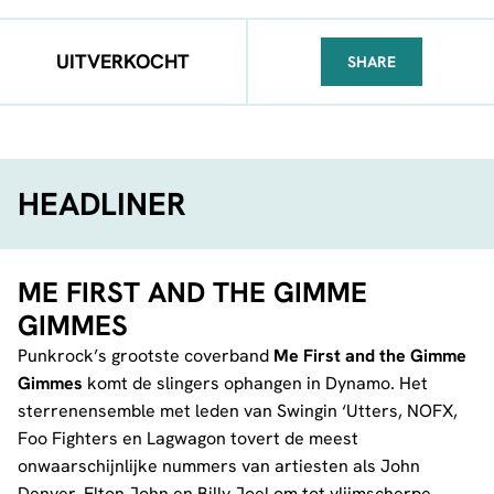
UITVERKOCHT
SHARE
FACEBOOK
TELEGRAM
WHATSA
HEADLINER
ME FIRST AND THE GIMME
GIMMES
Punkrock’s grootste coverband
Me First and the Gimme
Gimmes
komt de slingers ophangen in Dynamo. Het
sterrenensemble met leden van Swingin ‘Utters, NOFX,
Foo Fighters en Lagwagon tovert de meest
onwaarschijnlijke nummers van artiesten als John
Denver, Elton John en Billy Joel om tot vlijmscherpe