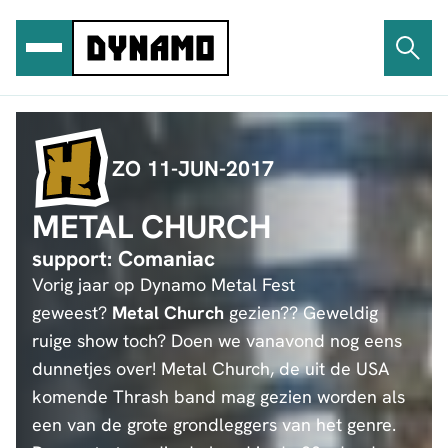
Ga
naar
de
inhoud
ZO 11-JUN-2017
METAL CHURCH
support: Comaniac
Vorig jaar op Dynamo Metal Fest
geweest?
Metal Church
gezien?? Geweldig
ruige show toch? Doen we vanavond nog eens
dunnetjes over! Metal Church, de uit de USA
komende Thrash band mag gezien worden als
een van de grote grondleggers van het genre.