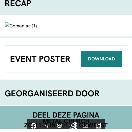
RECAP
EVENT POSTER
DOWNLOAD
GEORGANISEERD DOOR
DEEL DEZE PAGINA
METAL CHURCH
Facebook
Telegram
Twitter
WhatsApp
E-mail
LinkedIn
ZO 11-JUN-2017
GEWEEST