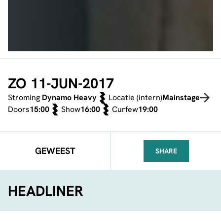
ZO 11-JUN-2017
Stroming
Dynamo Heavy
Locatie (intern)
Mainstage
Doors
15:00
Show
16:00
Curfew
19:00
GEWEEST
SHARE
FACEBOOK
TELEGRAM
WHATSA
HEADLINER