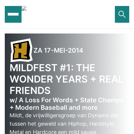
Ga
naar
de
inhoud
ZA 17-MEI-2014
MILDFEST #1: THE
WONDER YEARS + REAL
FRIENDS
w/ A Loss For Words + State Champs
+ Modern Baseball and more
Mildt, de vrijwilligersgroep van Dynamo die
tussen het geweld van Hiphop, Hardstyle,
Metal en Hardcore een mild sausje