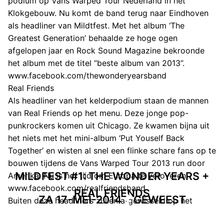
podium op Vans Warped Tour Nederland in het
Klokgebouw. Nu komt de band terug naar Eindhoven
als headliner van Mildtfest. Met het album ‘The
Greatest Generation’ behaalde ze hoge ogen
afgelopen jaar en Rock Sound Magazine bekroonde
het album met de titel “beste album van 2013”.
www.facebook.com/thewonderyearsband
Real Friends
Als headliner van het kelderpodium staan de mannen
van Real Friends op het menu. Deze jonge pop-
punkrockers komen uit Chicago. Ze kwamen bijna uit
het niets met het mini-album ‘Put Youself Back
Together’ en wisten al snel een flinke schare fans op te
bouwen tijdens de Vans Warped Tour 2013 run door
MILDFEST #1: THE WONDER YEARS +
Amerika. Nu is het tijd om Europa te veroveren.
www.facebook.com/realfriendsband
REAL FRIENDS
ZA 17-MEI-2014
GEWEEST
Buiten deze headliners zullen afgewisseld op het
kelderpodium en de concertzaal A Loss For Words,