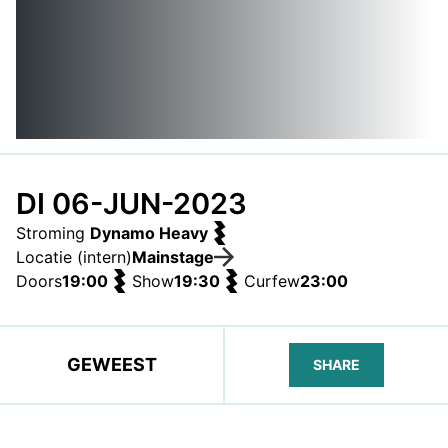
DI 06-JUN-2023
Stroming
Dynamo Heavy
Locatie (intern)
Mainstage
Doors
19:00
Show
19:30
Curfew
23:00
GEWEEST
SHARE
FACEBOOK
TELEGRAM
WHATS