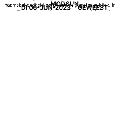
MODSUN
naamsbekendheid op bij een nog groter publiek. In
DI 06-JUN-2023
GEWEEST
hetzelfde jaar tekende ze een contract bij Hopeless
Records (onder andere bekend van; Sum 41, Neck
Deep, Stand Atlantic) en in 2022 kwam de single
debbie downer in samenwerking met Maggie
Lindemann uit!
Inmiddels heeft ze getourt met grote namen als New
Found Glory, Less Than Jake en Hot Mulligan, maar
helaas werd haar meest recente tour met Sueco in
Europa vroegtijdig geëindigd vanwege
gezondheidsredenen bij Sueco. Als geluk bij een
ongeluk hebben wij dus een last minute toevoeging
voor jullie als support van Mod Sun; voor ons is ze net
zo cool als Green Day!
Itslolomusic.com
JETLAG JENNY
Energieke, catchy pop punk, met thema’s als gebroken