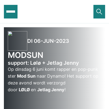
Ga
naar
de
inhoud
DI 06-JUN-2023
MODSUN
support: Lølø + Jetlag Jenny
Op dinsdag 6 juni komt rapper en pop-punk
ster
Mod Sun
naar Dynamo! Het support op
deze avond wordt verzorgd
door
LØLØ
en
Jetlag Jenny
!