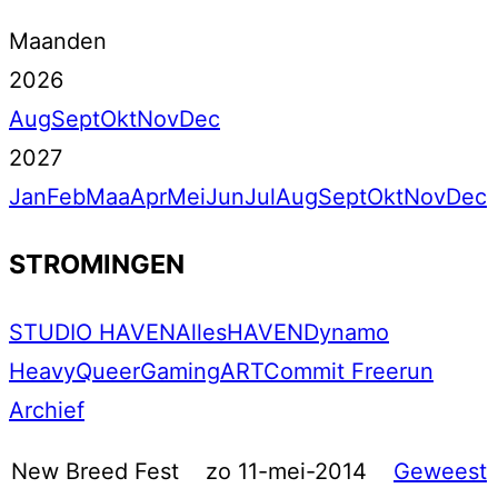
Maanden
2026
Aug
Sept
Okt
Nov
Dec
2027
Jan
Feb
Maa
Apr
Mei
Jun
Jul
Aug
Sept
Okt
Nov
Dec
STROMINGEN
STUDIO HAVEN
Alles
HAVEN
Dynamo
Heavy
Queer
Gaming
ART
Commit Freerun
Archief
New Breed Fest
zo 11-mei-2014
Geweest