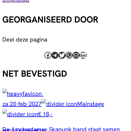
GEORGANISEERD DOOR
Deel deze pagina
Facebook
Telegram
Twitter
WhatsApp
E-mail
LinkedIn
NET BEVESTIGD
za 20-feb-2027
Mainstage
€ 18,-
De Amsterdamse Skapunk band staat samen