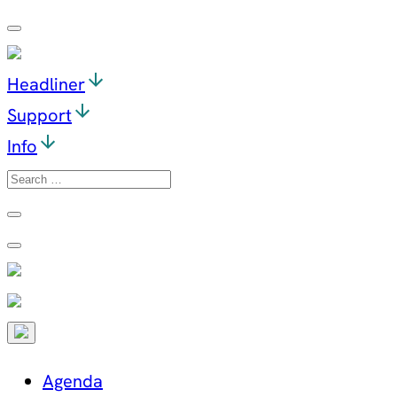
Ga
naar
de
Headliner
inhoud
Support
Info
Search
for:
Agenda