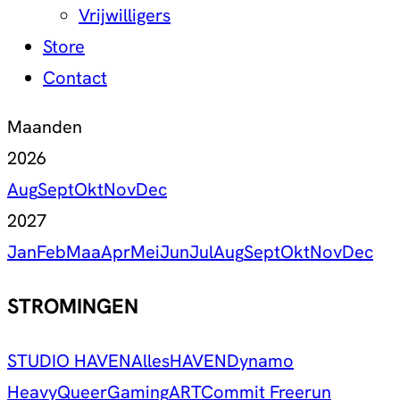
Vrijwilligers
Store
Contact
Maanden
2026
Aug
Sept
Okt
Nov
Dec
2027
Jan
Feb
Maa
Apr
Mei
Jun
Jul
Aug
Sept
Okt
Nov
Dec
STROMINGEN
STUDIO HAVEN
Alles
HAVEN
Dynamo
Heavy
Queer
Gaming
ART
Commit Freerun