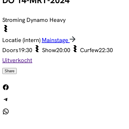
DO 14-MRT-2024
Stroming
Dynamo Heavy
Locatie (intern)
Mainstage
Doors
19:30
Show
20:00
Curfew
22:30
Uitverkocht
Share
Facebook
Telegram
WhatsApp