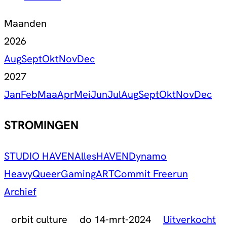
Maanden
2026
Aug
Sept
Okt
Nov
Dec
2027
Jan
Feb
Maa
Apr
Mei
Jun
Jul
Aug
Sept
Okt
Nov
Dec
STROMINGEN
STUDIO HAVEN
Alles
HAVEN
Dynamo
Heavy
Queer
Gaming
ART
Commit Freerun
Archief
orbit culture
do 14-mrt-2024
Uitverkocht