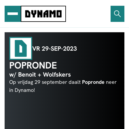
Ga
naar
de
inhoud
VR 29-SEP-2023
POPRONDE
w/ Benoit + Wolfskers
Op vrijdag 29 september daalt
Popronde
neer
in Dynamo!