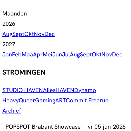
Maanden
2026
Aug
Sept
Okt
Nov
Dec
2027
Jan
Feb
Maa
Apr
Mei
Jun
Jul
Aug
Sept
Okt
Nov
Dec
STROMINGEN
STUDIO HAVEN
Alles
HAVEN
Dynamo
Heavy
Queer
Gaming
ART
Commit Freerun
Archief
POPSPOT Brabant Showcase
vr 05-jun-2026