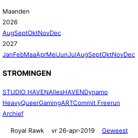
Maanden
2026
Aug
Sept
Okt
Nov
Dec
2027
Jan
Feb
Maa
Apr
Mei
Jun
Jul
Aug
Sept
Okt
Nov
Dec
STROMINGEN
STUDIO HAVEN
Alles
HAVEN
Dynamo
Heavy
Queer
Gaming
ART
Commit Freerun
Archief
Royal Rawk
vr 26-apr-2019
Geweest