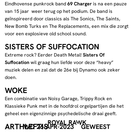
Eindhovense punkrock band
69 Charger
is na een pauze
van 15 jaar weer terug op het podium. De band is
geïnspireerd door classics als The Sonics, The Saints,
New Bomb Turks en The Replacements, een mix die zorgt
voor een explosieve old school sound.
SISTERS OF SUFFOCATION
Extreme rock? Eerder Death Metal!
Sisters Of
Suffocation
wil graag hun liefde voor deze “heavy”
muziek delen en zal dat de 26e bij Dynamo ook zeker
doen.
WOKE
Een combinatie van Noisy Garage, Trippy Rock en
Klassieke Punk met in de hoofdrol orgelpartijen die het
geheel een eigenzinnige psychedelische draai geeft.
ROYAL RAWK
ARTHLEFTIS
WO 26-APR-2023
GEWEEST