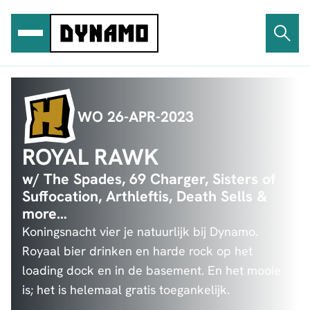
Ga
naar
de
inhoud
WO 26-APR-2023
ROYAL RAWK
w/ The Spades, 69 Charger, Sisters of
Suffocation, Arthleftis, Death Sells &
more…
Koningsnacht vier je natuurlijk bij Dynamo.
Royaal bier drinken en harde rock op het
loading dock en in de basement. En het mooie
is; het is helemaal gratis toegankelijk.