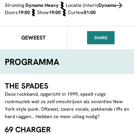
Stroming
Dynamo Heavy
Locatie (intern)
Dynamo
Doors
19:00
Show
19:00
Curfew
01:00
GEWEEST
SHARE
FACEBOOK
TELEGRAM
WHATSA
PROGRAMMA
THE SPADES
Deze rockband, opgericht in 1999, speelt ruige
rockmuziek wat ze zelf omschrijven als seventies New
York style punk. Oftewel, zware vocals, pakkende riffs en
hard raggen… Hebben ze meer uitleg nodig?
69 CHARGER