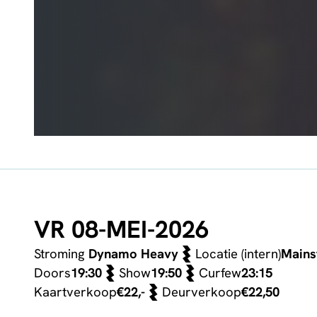
VR 08-MEI-2026
Stroming
Dynamo Heavy
Locatie (intern)
Mains
Doors
19:30
Show
19:50
Curfew
23:15
Kaartverkoop
€22,-
Deurverkoop
€22,50