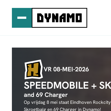
Ga
naar
de
inhoud
VR 08-MEI-2026
SPEEDMOBILE + S
and 69 Charger
Op vrijdag 8 mei staat Eindhoven Rockcit
Skroetbalg en 69 Charger in Dynamo!