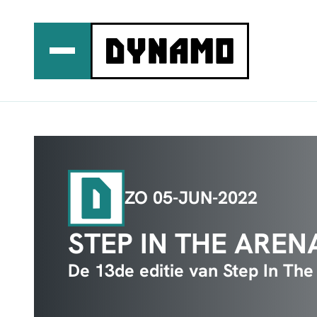
Ga
naar
de
inhoud
ZO 05-JUN-2022
STEP IN THE AREN
De 13de editie van Step In Th