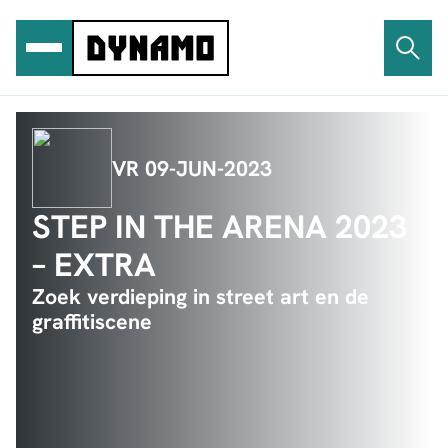
Ga
naar
de
inhoud
VR 09-JUN-2023
STEP IN THE ARENA 2023
– EXTRA
Zoek verdieping in street art en de
graffitiscene