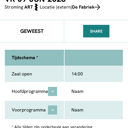
Stroming
ART
Locatie (extern)
De Fabriek
GEWEEST
SHARE
FACEBOOK
TELEGRAM
WHATSA
Tijdschema *
Zaal open
14:00
Hoofdprogramma
Naam
Voorprogramma
Naam
* Alle tijden zijn onderhevig aan verandering