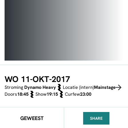
WO 11-OKT-2017
Stroming
Dynamo Heavy
Locatie (intern)
Mainstage
Doors
18:45
Show
19:15
Curfew
23:00
GEWEEST
SHARE