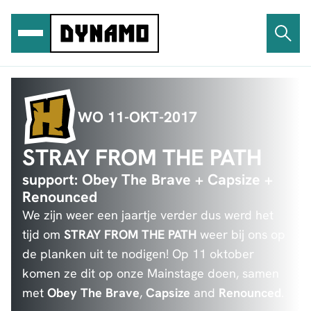
Ga
naar
de
inhoud
WO 11-OKT-2017
STRAY FROM THE PATH
support: Obey The Brave + Capsize +
Renounced
We zijn weer een jaartje verder dus werd het
tijd om
STRAY FROM THE PATH
weer bij ons op
de planken uit te nodigen! Op 11 oktober
komen ze dit op onze Mainstage doen, samen
met
Obey The Brave
,
Capsize
and
Renounced
.