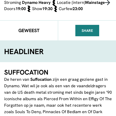
Stroming
Dynamo Heavy
Locatie (intern)
Mainstage
Doors
19:00
Show
19:30
Curfew
23:00
GEWEEST
SHARE
FACEBOOK
TELEGRAM
WHATSA
HEADLINER
SUFFOCATION
De heren van
Suffocation
zijn een graag geziene gast in
Dynamo. Wat wil je ook als een van de vaandeldragers
van de US death metal stroming met sinds begin jaren ’90
iconische albums als Pierced From Within en Effigy Of The
Forgotten op je naam, maar ook het recentere werk
zoals Souls To Deny, Pinnacles Of Bedlam en Of Dark