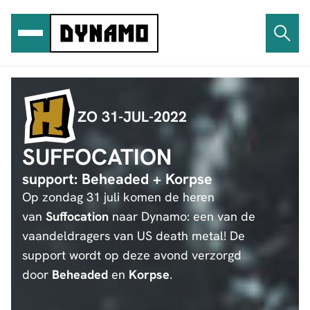
Ga
naar
de
inhoud
ZO 31-JUL-2022
SUFFOCATION
support: Beheaded + Korpse
Op zondag 31 juli komen de heren
van
Suffocation
naar Dynamo: een van de
vaandeldragers van US death metal! De
support wordt op deze avond verzorgd
door
Beheaded
en
Korpse
.