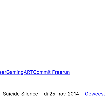
eer
Gaming
ART
Commit Freerun
Suicide Silence
di 25-nov-2014
Geweest