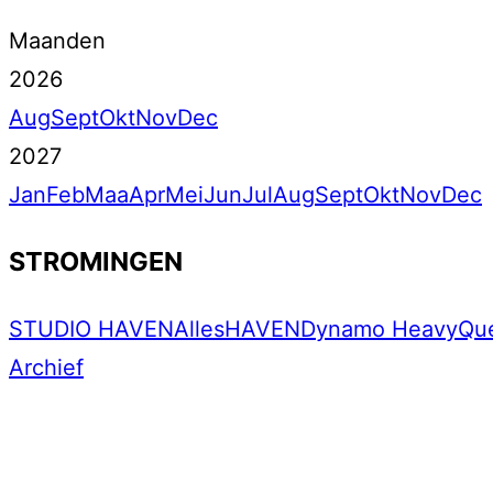
Maanden
2026
Aug
Sept
Okt
Nov
Dec
2027
Jan
Feb
Maa
Apr
Mei
Jun
Jul
Aug
Sept
Okt
Nov
Dec
STROMINGEN
STUDIO HAVEN
Alles
HAVEN
Dynamo Heavy
Qu
Archief